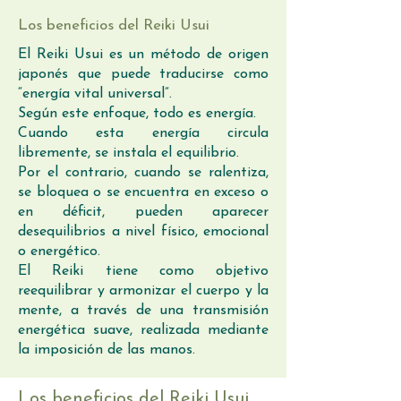
Los beneficios del Reiki Usui
El Reiki Usui es un método de origen
japonés que puede traducirse como
“energía vital universal”.
Según este enfoque, todo es energía.
Cuando esta energía circula
libremente, se instala el equilibrio.
Por el contrario, cuando se ralentiza,
se bloquea o se encuentra en exceso o
en déficit, pueden aparecer
desequilibrios a nivel físico, emocional
o energético.
El Reiki tiene como objetivo
reequilibrar y armonizar el cuerpo y la
mente, a través de una transmisión
energética suave, realizada mediante
la imposición de las manos.
Los beneficios del Reiki Usui