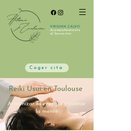
VIRGINIA CALVO
Acompañamiento
al bienestar
Coger cita
Reiki Usui en Toulouse
Armonizar la energía y calmar
la mente